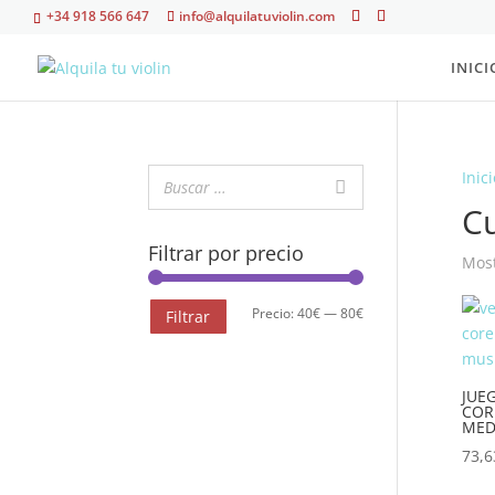
+34 918 566 647
info@alquilatuviolin.com
INICI
Inici
Cu
Filtrar por precio
Most
Precio
Precio
Precio:
40€
—
80€
Filtrar
mínimo
máximo
JUE
COR
MED
73,6