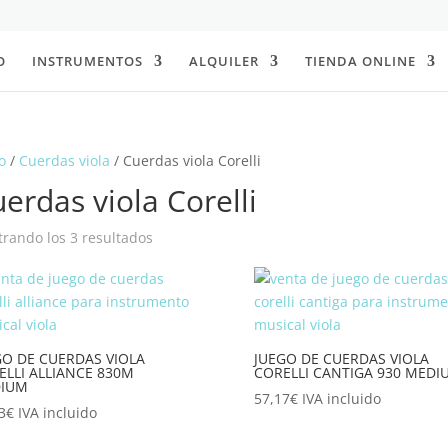
O
INSTRUMENTOS
ALQUILER
TIENDA ONLINE
o
/
Cuerdas viola
/ Cuerdas viola Corelli
erdas viola Corelli
Ordenado
rando los 3 resultados
por
popularidad
GO DE CUERDAS VIOLA
JUEGO DE CUERDAS VIOLA
ELLI ALLIANCE 830M
CORELLI CANTIGA 930 MEDI
IUM
57,17
€
IVA incluido
3
€
IVA incluido