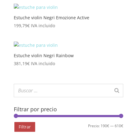
Estuche violin Negri Emozione Active
199,79
€
IVA incluido
Estuche violin Negri Rainbow
381,19
€
IVA incluido
Filtrar por precio
Precio
Precio
Precio:
190€
—
610€
Filtrar
mínimo
máximo