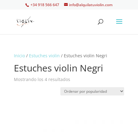
+34 918 566 647
info@alquilatuviolin.com
Inicio
/
Estuches violin
/ Estuches violin Negri
Estuches violin Negri
Ordenado
Mostrando los 4 resultados
por
popularidad