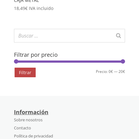
CAJA METAL
18,49
€
IVA incluido
Filtrar por precio
Precio
Precio
Precio:
0€
—
20€
Filtrar
mínimo
máximo
Información
Sobre nosotros
Contacto
Política de privacidad