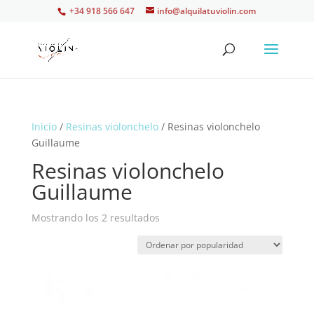
+34 918 566 647
info@alquilatuviolin.com
Inicio
/
Resinas violonchelo
/ Resinas violonchelo
Guillaume
Resinas violonchelo
Guillaume
Ordenado
Mostrando los 2 resultados
por
popularidad