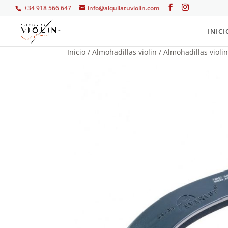
+34 918 566 647
info@alquilatuviolin.com
INICI
Inicio
/
Almohadillas violin
/
Almohadillas violin