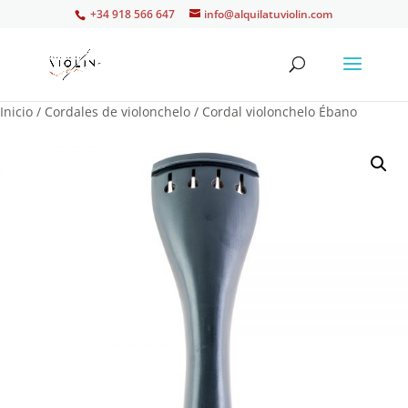
+34 918 566 647
info@alquilatuviolin.com
Inicio
/
Cordales de violonchelo
/ Cordal violonchelo Ébano