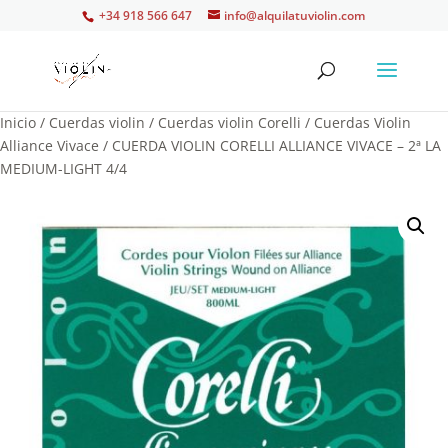
+34 918 566 647
info@alquilatuviolin.com
Inicio
/
Cuerdas violin
/
Cuerdas violin Corelli
/
Cuerdas Violin
Alliance Vivace
/ CUERDA VIOLIN CORELLI ALLIANCE VIVACE – 2ª LA
MEDIUM-LIGHT 4/4