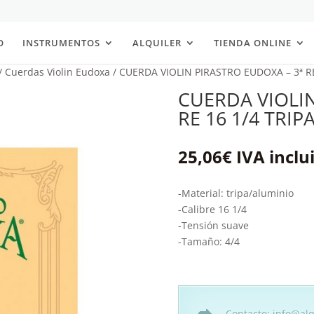
O
INSTRUMENTOS
ALQUILER
TIENDA ONLINE
/
Cuerdas Violin Eudoxa
/ CUERDA VIOLIN PIRASTRO EUDOXA – 3ª R
CUERDA VIOLIN
RE 16 1/4 TRI
25,06
€
IVA inclu
-Material: tripa/aluminio
-Calibre 16 1/4
-Tensión suave
-Tamaño: 4/4
Contacto: info@alq