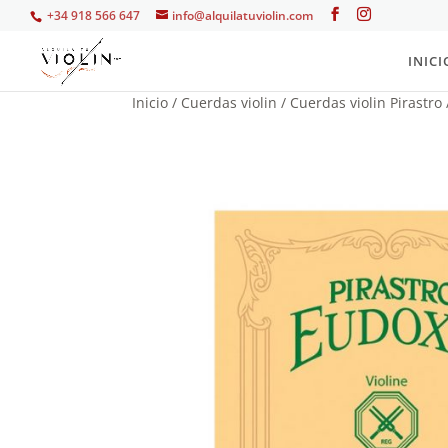
+34 918 566 647
info@alquilatuviolin.com
INICI
Inicio
/
Cuerdas violin
/
Cuerdas violin Pirastro