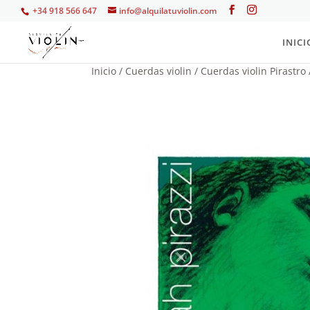
+34 918 566 647
info@alquilatuviolin.com
INICI
Inicio
/
Cuerdas violin
/
Cuerdas violin Pirastro