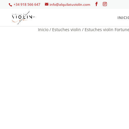
+34 918 566 647
info@alquilatuviolin.com
INICI
Inicio
/
Estuches violin
/
Estuches violin Fortun