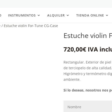
O
INSTRUMENTOS
ALQUILER
TIENDA ONLINE
e
/ Estuche violin For-Tune CG-Case
Estuche violin
720,00
€
IVA incl
Rectangular. Exterior de piel
de terciopelo de alta calida
Higrómetro y termómetro dig
ambiente.
Si lo deseas, nosotros nos