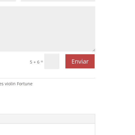
Enviar
=
5 + 6
s violin Fortune