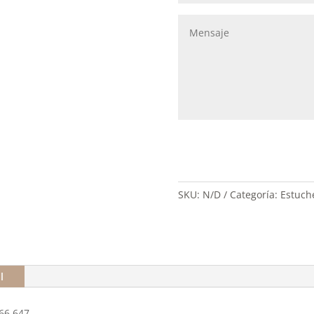
SKU:
N/D
Categoría:
Estuche
l
566 647