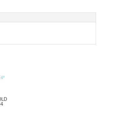
N
OLD
/4