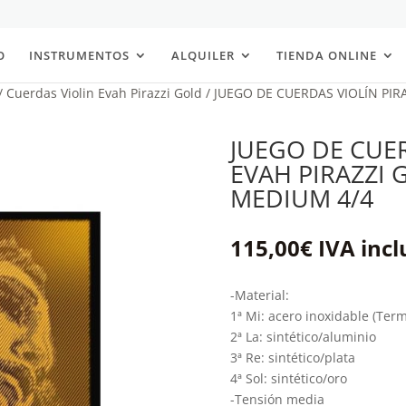
O
INSTRUMENTOS
ALQUILER
TIENDA ONLINE
/
Cuerdas Violin Evah Pirazzi Gold
/ JUEGO DE CUERDAS VIOLÍN PIR
JUEGO DE CUE
EVAH PIRAZZI 
MEDIUM 4/4
115,00
€
IVA incl
-Material:
1ª Mi: acero inoxidable (Term
2ª La: sintético/aluminio
3ª Re: sintético/plata
4ª Sol: sintético/oro
-Tensión media