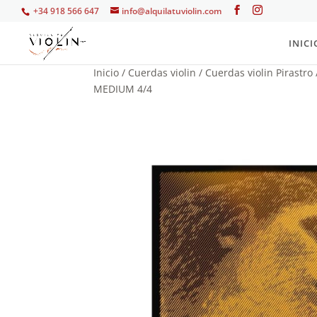
+34 918 566 647
info@alquilatuviolin.com
INICI
Inicio
/
Cuerdas violin
/
Cuerdas violin Pirastro
MEDIUM 4/4