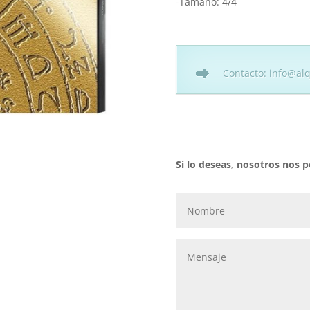
-Tamaño: 4/4
Contacto: info@alq
Si lo deseas, nosotros nos