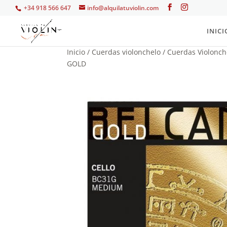
+34 918 566 647
info@alquilatuviolin.com
INICI
Inicio
/
Cuerdas violonchelo
/
Cuerdas Violonch
GOLD