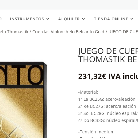
O
INSTRUMENTOS
ALQUILER
TIENDA ONLINE
elo Thomastik
/
Cuerdas Violonchelo Belcanto Gold
/ JUEGO DE CU
JUEGO DE CUE
THOMASTIK B
231,32
€
IVA incl
-Material:
1ª La BC25G: acero/aleación
2ª Re BC27G: acero/aleación
3ª Sol BC28G: núcleo espiral
4ª Do BC33G: núcleo espiral
-Tensión medium