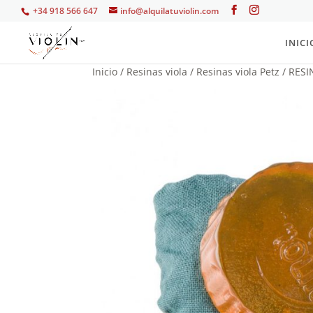
+34 918 566 647
info@alquilatuviolin.com
INICI
Inicio
/
Resinas viola
/
Resinas viola Petz
/ RESI