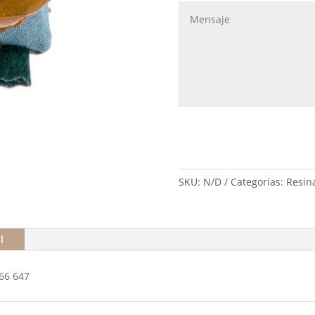
SKU:
N/D
Categorías:
Resina
l
566 647