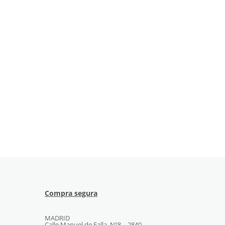
Compra segura
MADRID
Calle Manuel de Falla, Nº8 – 2840