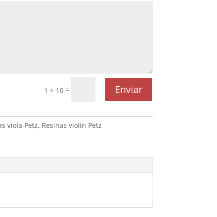
Enviar
=
1 + 10
s viola Petz
,
Resinas violin Petz