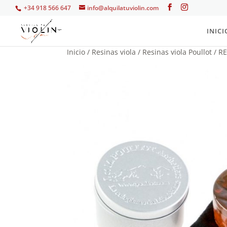
+34 918 566 647
info@alquilatuviolin.com
INICI
Inicio
/
Resinas viola
/
Resinas viola Poullot
/ R