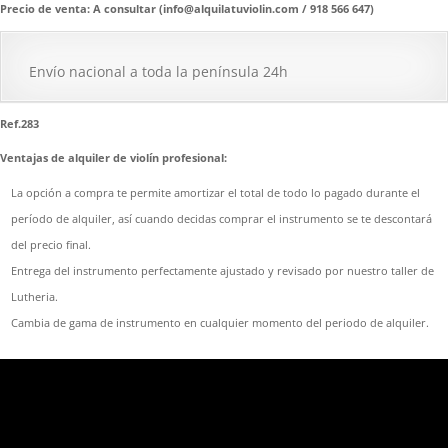
Precio de venta: A consultar (info@alquilatuviolin.com / 918 566 647)
Envío nacional a toda la península 24h
Ref.283
Ventajas de alquiler de violín profesional:
La opción a compra te permite amortizar el total de todo lo pagado durante el
período de alquiler, así cuando decidas comprar el instrumento se te descontará
del precio final.
Entrega del instrumento perfectamente ajustado y revisado por nuestro taller de
Lutheria.
Cambia de gama de instrumento en cualquier momento del periodo de alquiler.