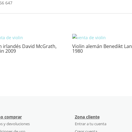
566 647
in irlandés David McGrath,
Violin alemán Benedikt La
in 2009
1980
o comprar
Zona cliente
os y devoluciones
Entrar a tu cuenta
iciones de uso
Crear cuenta