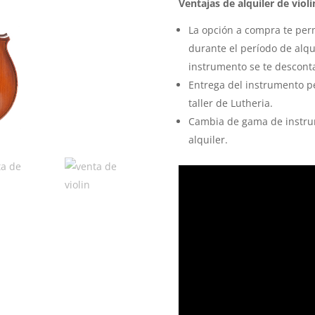
Ventajas de alquiler de violí
La opción a compra te perm
durante el período de alqu
instrumento se te descontar
Entrega del instrumento p
taller de Lutheria.
Cambia de gama de instru
alquiler.