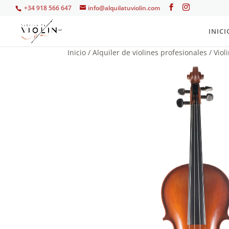
+34 918 566 647
info@alquilatuviolin.com
INICI
Inicio
/
Alquiler de violines profesionales
/ Viol