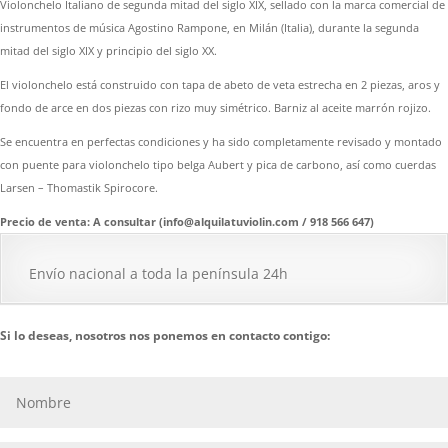
Violonchelo Italiano de segunda mitad del siglo XIX, sellado con la marca comercial de
instrumentos de música Agostino Rampone, en Milán (Italia), durante la segunda
mitad del siglo XIX y principio del siglo XX.
El violonchelo está construido con tapa de abeto de veta estrecha en 2 piezas, aros y
fondo de arce en dos piezas con rizo muy simétrico. Barniz al aceite marrón rojizo.
Se encuentra en perfectas condiciones y ha sido completamente revisado y montado
con puente para violonchelo tipo belga Aubert y pica de carbono, así como cuerdas
Larsen – Thomastik Spirocore.
Precio de venta: A consultar (info@alquilatuviolin.com / 918 566 647)
Envío nacional a toda la península 24h
Si lo deseas, nosotros nos ponemos en contacto contigo: