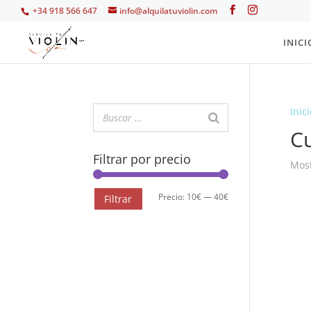
+34 918 566 647
info@alquilatuviolin.com
INICI
Inici
Cu
Filtrar por precio
Most
Precio
Precio
Precio:
10€
—
40€
Filtrar
mínimo
máximo