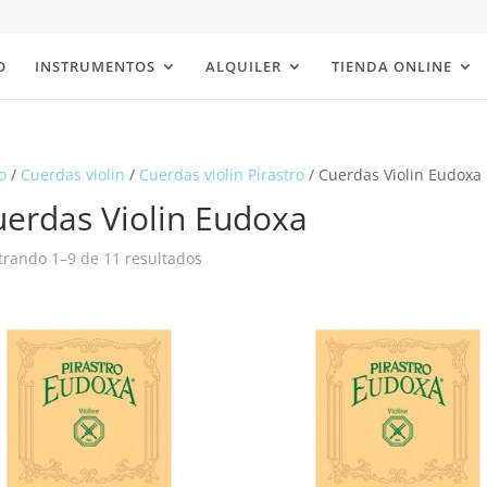
O
INSTRUMENTOS
ALQUILER
TIENDA ONLINE
o
/
Cuerdas violin
/
Cuerdas violin Pirastro
/ Cuerdas Violin Eudoxa
erdas Violin Eudoxa
Ordenado
rando 1–9 de 11 resultados
por
popularidad