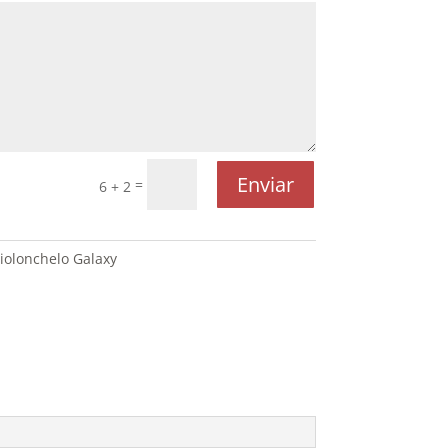
Enviar
=
6 + 2
iolonchelo Galaxy