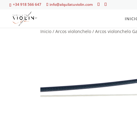
+34 918 566 647
info@alquilatuviolin.com
INICI
Inicio
/
Arcos violonchelo
/
Arcos violonchelo G