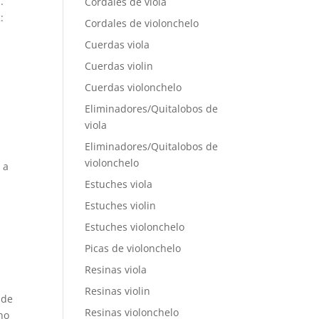
.
Cordales de viola
:
Cordales de violonchelo
Cuerdas viola
Cuerdas violin
Cuerdas violonchelo
Eliminadores/Quitalobos de
viola
Eliminadores/Quitalobos de
violonchelo
 a
Estuches viola
Estuches violin
Estuches violonchelo
Picas de violonchelo
Resinas viola
Resinas violin
 de
Resinas violonchelo
no