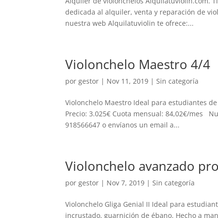
Alquiler de violonchelos Alquilatuviolin.com. 
dedicada al alquiler, venta y reparación de v
nuestra web Alquilatuviolin te ofrece:...
Violonchelo Maestro 4/4
por
gestor
|
Nov 11, 2019
| Sin categoría
Violonchelo Maestro Ideal para estudiantes de
Precio: 3.025€ Cuota mensual: 84,02€/mes Nues
918566647 o envíanos un email a...
Violonchelo avanzado prof
por
gestor
|
Nov 7, 2019
| Sin categoría
Violonchelo Gliga Genial II Ideal para estudian
incrustado, guarnición de ébano. Hecho a ma