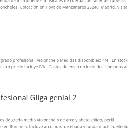
Tienda de instrumentos musicales de cuerda con taller de Lutheria
iolonchelos. Ubicación en Hoyo de Manzanares 28240, Madrid. Visita
 grado profesional. Violonchelo Medidas disponibles: 4/4 En stock
tro precio incluye IVA . Gastos de envío no incluidos Llámanos al
esional Gliga genial 2
tes de grado medio Violonchelo de arce y abeto sólido, perfil
no en Rumania. Incluye arco nuez de ébano y funda mochila. Medi