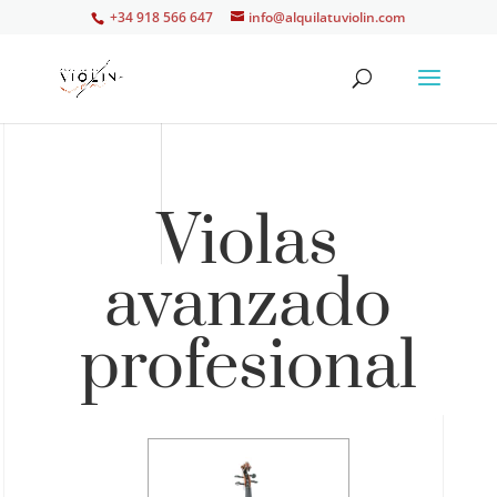
+34 918 566 647
info@alquilatuviolin.com
Violas
avanzado
profesional