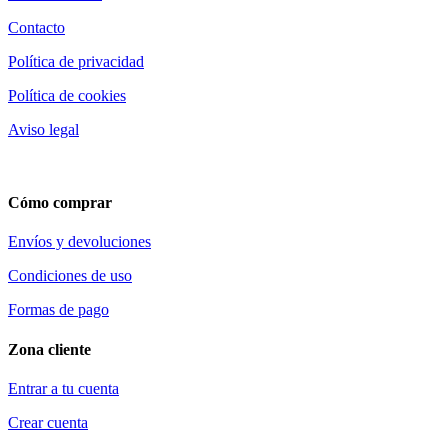
Contacto
Política de privacidad
Política de cookies
Aviso legal
Cómo comprar
Envíos y devoluciones
Condiciones de uso
Formas de pago
Zona cliente
Entrar a tu cuenta
Crear cuenta