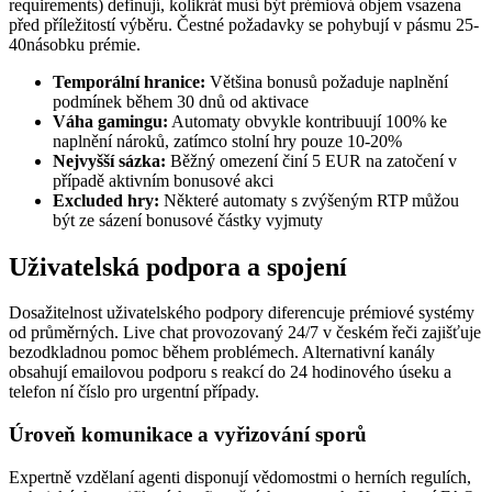
requirements) definují, kolikrát musí být prémiová objem vsazena
před příležitostí výběru. Čestné požadavky se pohybují v pásmu 25-
40násobku prémie.
Temporální hranice:
Většina bonusů požaduje naplnění
podmínek během 30 dnů od aktivace
Váha gamingu:
Automaty obvykle kontribuují 100% ke
naplnění nároků, zatímco stolní hry pouze 10-20%
Nejvyšší sázka:
Běžný omezení činí 5 EUR na zatočení v
případě aktivním bonusové akci
Excluded hry:
Některé automaty s zvýšeným RTP můžou
být ze sázení bonusové částky vyjmuty
Uživatelská podpora a spojení
Dosažitelnost uživatelského podpory diferencuje prémiové systémy
od průměrných. Live chat provozovaný 24/7 v českém řeči zajišťuje
bezodkladnou pomoc během problémech. Alternativní kanály
obsahují emailovou podporu s reakcí do 24 hodinového úseku a
telefon ní číslo pro urgentní případy.
Úroveň komunikace a vyřizování sporů
Expertně vzdělaní agenti disponují vědomostmi o herních regulích,