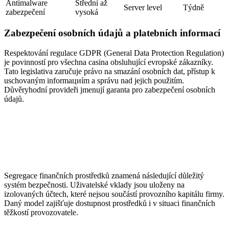
Antimalware
Střední až
Server level
Týdně
zabezpečení
vysoká
Zabezpečení osobních údajů a platebních informací
Respektování regulace GDPR (General Data Protection Regulation)
je povinností pro všechna casina obsluhující evropské zákazníky.
Tato legislativa zaručuje právo na smazání osobních dat, přístup k
uschovaným informациím a správu nad jejich použitím.
Důvěryhodní provideři jmenují garanta pro zabezpečení osobních
údajů.
Segregace finančních prostředků znamená následující důležitý
systém bezpečnosti. Uživatelské vklady jsou uloženy na
izolovaných účtech, které nejsou součástí provozního kapitálu firmy.
Daný model zajišťuje dostupnost prostředků i v situaci finančních
těžkostí provozovatele.