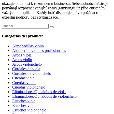
ukazuje oddanost k rozumnému businessu. Sebehodnotící nástroje
pomáhají rozpoznat varující znaky gamblingu již před entstáním
vážných komplikací. Každý hráč disponuje právo požádat o
expertní podporu bez stygmatizace.
Buscar
Buscar
…
Categorías del producto
Almohadillas violin
Alquiler de violines profesionales
Arcos Viola
Arcos violin
Arcos violonchelo
Cordales de viola
Cordales de violonchelo
Cuerdas viola
Cuerdas violin
Cuerdas violonchelo
Eliminadores/Quitalobos de viola
Eliminadores/Quitalobos de violonchelo
Estuches viola
Estuches violin
Estuches violonchelo