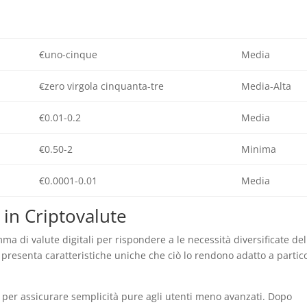
€uno-cinque
Media
€zero virgola cinquanta-tre
Media-Alta
€0.01-0.2
Media
€0.50-2
Minima
€0.0001-0.01
Media
o in Criptovalute
 di valute digitali per rispondere a le necessità diversificate del
 presenta caratteristiche uniche che ciò lo rendono adatto a partico
o per assicurare semplicità pure agli utenti meno avanzati. Dopo