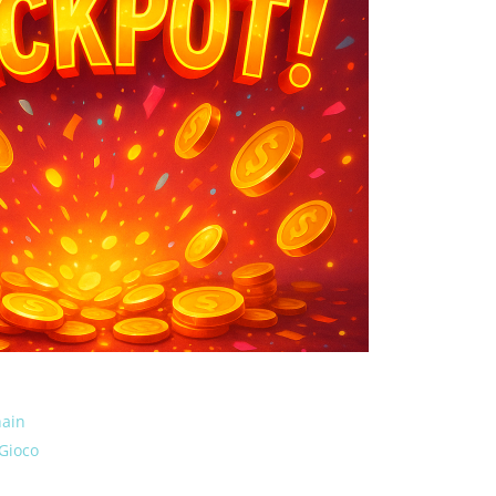
hain
 Gioco