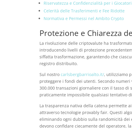
Riservatezza e Confidenzialità per i Giocatori
Celerità delle Trasferimenti e Fee Ridotte
Normativa e Permessi nel Ambito Crypto
Protezione e Chiarezza de
La rivoluzione delle criptovalute ha trasforma
introducendo livelli di protezione precedenteme
siffatta trasformazione, garantendo che ciascu
registro distribuito.
Sul nostro
carlsbergbarrioalto.it/
, utilizziamo 
proteggere i fondi dei utenti. Secondo numeri 
300.000 transazioni giornaliere con il tasso d
praticamente impossibile qualsiasi tentativo di
La trasparenza nativa della catena permette ai 
attraverso tecnologie provably fair. Questi al
eliminando ogni dubbio sulla randomicità dei es
devono confidare ciecamente del operatore, la t