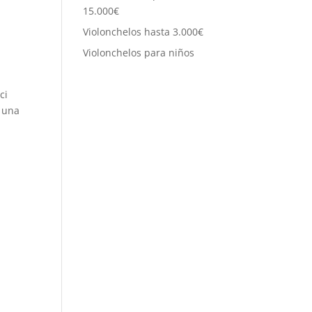
15.000€
Violonchelos hasta 3.000€
Violonchelos para niños
ci
n una