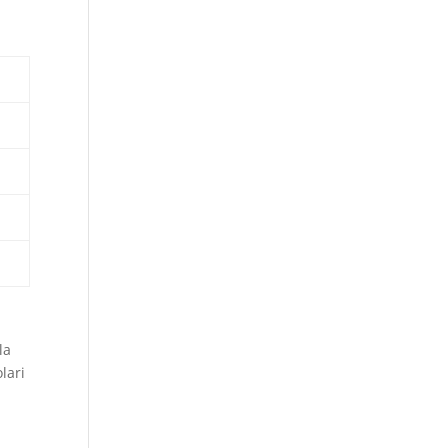
la
lari