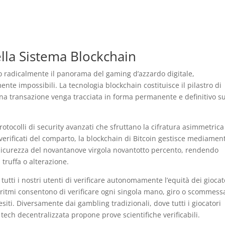
lla Sistema Blockchain
to radicalmente il panorama del gaming d’azzardo digitale,
nte impossibili. La tecnologia blockchain costituisce il pilastro di
na transazione venga tracciata in forma permanente e definitivo su
protocolli di security avanzati che sfruttano la cifratura asimmetrica
verificati del comparto, la blockchain di Bitcoin gestisce mediamen
i sicurezza del novantanove virgola novantotto percento, rendendo
 truffa o alterazione.
tutti i nostri utenti di verificare autonomamente l’equità dei giocat
goritmi consentono di verificare ogni singola mano, giro o scommess
iti. Diversamente dai gambling tradizionali, dove tutti i giocatori
ech decentralizzata propone prove scientifiche verificabili.