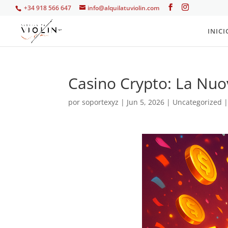
+34 918 566 647
info@alquilatuviolin.com
INICI
Casino Crypto: La Nuo
por
soportexyz
|
Jun 5, 2026
|
Uncategorized