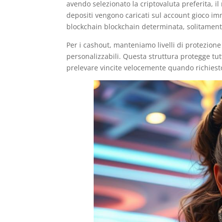
avendo selezionato la criptovaluta preferita, 
depositi vengono caricati sul account gioco im
blockchain blockchain determinata, solitament
Per i cashout, manteniamo livelli di protezione
personalizzabili. Questa struttura protegge tutt
prelevare vincite velocemente quando richiest