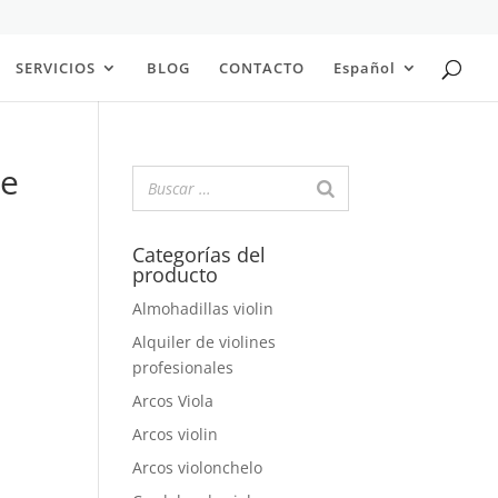
SERVICIOS
BLOG
CONTACTO
Español
ne
Categorías del
producto
Almohadillas violin
Alquiler de violines
profesionales
Arcos Viola
Arcos violin
Arcos violonchelo