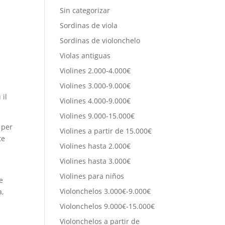
Sin categorizar
Sordinas de viola
Sordinas de violonchelo
Violas antiguas
Violines 2.000-4.000€
Violines 3.000-9.000€
 il
Violines 4.000-9.000€
Violines 9.000-15.000€
 per
Violines a partir de 15.000€
te
Violines hasta 2.000€
Violines hasta 3.000€
Violines para niños
e
Violonchelos 3.000€-9.000€
a,
Violonchelos 9.000€-15.000€
Violonchelos a partir de