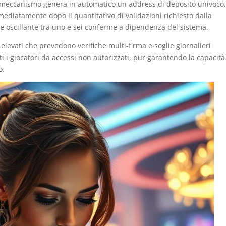
il meccanismo genera in automatico un address di deposito univoco.
mediatamente dopo il quantitativo di validazioni richiesto dalla
e oscillante tra uno e sei conferme a dipendenza del sistema.
 elevati che prevedono verifiche multi-firma e soglie giornalieri
i i giocatori da accessi non autorizzati, pur garantendo la capacità
o.