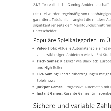
24/7 für realistische Gaming-Ambiente schaffe
Die Titel werden regelmäßig von unabhängigen
garantiert. Tatsächlich rangiert die mittlere
signifikant jenseits dem Marktdurchschnitt ra
unterscheidet.
Populäre Spielkategorien im Ü
Video-Slots:
Aktuelle Automatenspiele mit n
von erstklassigen Anbietern wie NetEnt Stud
Tisch-Games:
Klassiker wie Blackjack, Euro
und High Roller
Live Gaming:
Echtzeitübertragungen mit gesc
Spielshows
Jackpot Games:
Progressive Automaten mit 
Instant Games:
Rasante Games für nebenbei 
Sichere und variable Zah