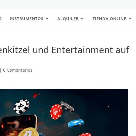
O
INSTRUMENTOS
ALQUILER
TIENDA ONLINE
enkitzel und Entertainment auf
|
0 Comentarios