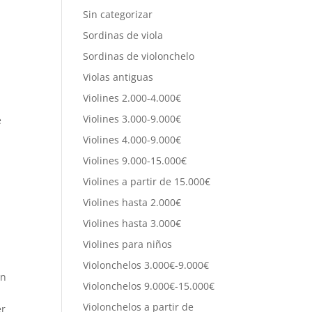
Sin categorizar
Sordinas de viola
Sordinas de violonchelo
Violas antiguas
Violines 2.000-4.000€
Violines 3.000-9.000€
e
Violines 4.000-9.000€
Violines 9.000-15.000€
Violines a partir de 15.000€
Violines hasta 2.000€
d
Violines hasta 3.000€
Violines para niños
Violonchelos 3.000€-9.000€
en
Violonchelos 9.000€-15.000€
Violonchelos a partir de
er