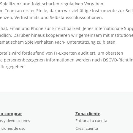
Spiellizenz und folgt scharfen regulativen Vorgaben.
 Team an erster Stelle, darum wir vielfältige Instrumente zur Self
renzen, Verlustlimits und Selbstausschlussoptionen.
hat, Email und Phone zur Erreichbarkeit. Jenes internationale Sup
ndlich. Darüber hinaus kooperieren wir gemeinsam mit Institution
ematischem Spielverhalten Fach- Unterstützung zu bieten.
rtals wird fortlaufend von IT-Experten auditiert, um obersten
che personenbezogenen Informationen werden nach DSGVO-Richtli
eitergegeben.
o comprar
Zona cliente
os y devoluciones
Entrar a tu cuenta
iciones de uso
Crear cuenta