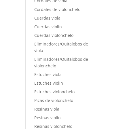
Cordales de viola
Cordales de violonchelo
Cuerdas viola
Cuerdas violin
Cuerdas violonchelo
Eliminadores/Quitalobos de
viola
Eliminadores/Quitalobos de
violonchelo
Estuches viola
Estuches violin
Estuches violonchelo
Picas de violonchelo
Resinas viola
Resinas violin
Resinas violonchelo