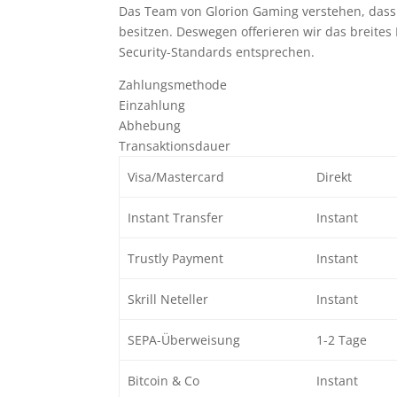
Das Team von Glorion Gaming verstehen, dass 
besitzen. Deswegen offerieren wir das breite
Security-Standards entsprechen.
Zahlungsmethode
Einzahlung
Abhebung
Transaktionsdauer
Visa/Mastercard
Direkt
Instant Transfer
Instant
Trustly Payment
Instant
Skrill Neteller
Instant
SEPA-Überweisung
1-2 Tage
Bitcoin & Co
Instant