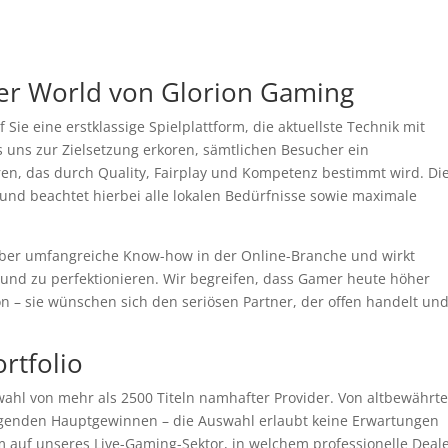
der World von Glorion Gaming
 Sie eine erstklassige Spielplattform, die aktuellste Technik mit
s uns zur Zielsetzung erkoren, sämtlichen Besucher ein
n, das durch Quality, Fairplay und Kompetenz bestimmt wird. Di
t und beachtet hierbei alle lokalen Bedürfnisse sowie maximale
über umfangreiche Know-how in der Online-Branche und wirkt
n und zu perfektionieren. Wir begreifen, dass Gamer heute höher
tion – sie wünschen sich den seriösen Partner, der offen handelt un
ortfolio
ahl von mehr als 2500 Titeln namhafter Provider. Von altbewährt
eigenden Hauptgewinnen – die Auswahl erlaubt keine Erwartungen
orm auf unseres Live-Gaming-Sektor, in welchem professionelle Deal