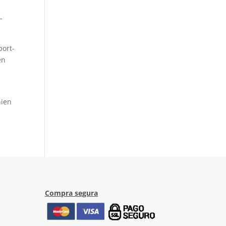
-
port-
en
nien
Compra segura