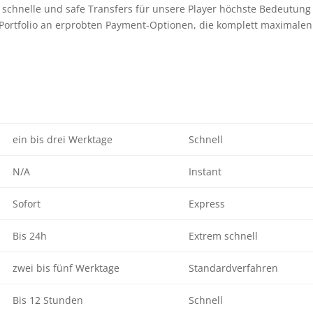
schnelle und safe Transfers für unsere Player höchste Bedeutung
s Portfolio an erprobten Payment-Optionen, die komplett maximalen
ein bis drei Werktage
Schnell
N/A
Instant
Sofort
Express
Bis 24h
Extrem schnell
zwei bis fünf Werktage
Standardverfahren
Bis 12 Stunden
Schnell