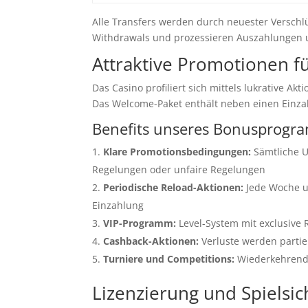
Alle Transfers werden durch neuester Verschlü
Withdrawals und prozessieren Auszahlungen 
Attraktive Promotionen fü
Das Casino profiliert sich mittels lukrative A
Das Welcome-Paket enthält neben einen Einza
Benefits unseres Bonusprogr
Klare Promotionsbedingungen:
Sämtliche U
Regelungen oder unfaire Regelungen
Periodische Reload-Aktionen:
Jede Woche un
Einzahlung
VIP-Programm:
Level-System mit exclusive
Cashback-Aktionen:
Verluste werden partie
Turniere und Competitions:
Wiederkehrende 
Lizenzierung und Spielsic