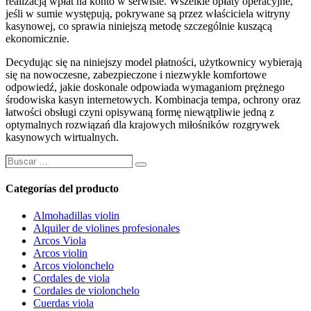
realizacją wpłat na konto w serwisie. Wszelkie opłaty operacyjne,
jeśli w sumie występują, pokrywane są przez właściciela witryny
kasynowej, co sprawia niniejszą metodę szczególnie kuszącą
ekonomicznie.
Decydując się na niniejszy model płatności, użytkownicy wybierają
się na nowoczesne, zabezpieczone i niezwykle komfortowe
odpowiedź, jakie doskonale odpowiada wymaganiom prężnego
środowiska kasyn internetowych. Kombinacja tempa, ochrony oraz
łatwości obsługi czyni opisywaną formę niewątpliwie jedną z
optymalnych rozwiązań dla krajowych miłośników rozgrywek
kasynowych wirtualnych.
Buscar
Buscar
…
Categorías del producto
Almohadillas violin
Alquiler de violines profesionales
Arcos Viola
Arcos violin
Arcos violonchelo
Cordales de viola
Cordales de violonchelo
Cuerdas viola