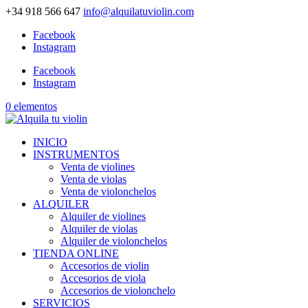
+34 918 566 647
info@alquilatuviolin.com
Facebook
Instagram
Facebook
Instagram
0 elementos
INICIO
INSTRUMENTOS
Venta de violines
Venta de violas
Venta de violonchelos
ALQUILER
Alquiler de violines
Alquiler de violas
Alquiler de violonchelos
TIENDA ONLINE
Accesorios de violin
Accesorios de viola
Accesorios de violonchelo
SERVICIOS