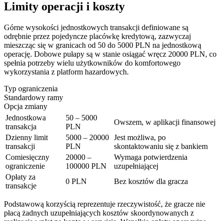
Limity operacji i koszty
Górne wysokości jednostkowych transakcji definiowane są
odrębnie przez pojedyncze placówkę kredytową, zazwyczaj
mieszcząc się w granicach od 50 do 5000 PLN na jednostkową
operację. Dobowe pułapy są w stanie osiągać wręcz 20000 PLN, co
spełnia potrzeby wielu użytkowników do komfortowego
wykorzystania z platform hazardowych.
Typ ograniczenia
Standardowy ramy
Opcja zmiany
Jednostkowa
50 – 5000
Owszem, w aplikacji finansowej
transakcja
PLN
Dzienny limit
5000 – 20000
Jest możliwa, po
transakcji
PLN
skontaktowaniu się z bankiem
Comiesięczny
20000 –
Wymaga potwierdzenia
ograniczenie
100000 PLN
uzupełniającej
Opłaty za
0 PLN
Bez kosztów dla gracza
transakcje
Podstawową korzyścią reprezentuje rzeczywistość, że gracze nie
płacą żadnych uzupełniających kosztów skoordynowanych z