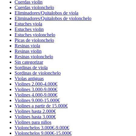
Cuerdas violin
Cuerdas violonchelo
Eliminadores/Quitalobos de viola
Eliminadores/Quitalobos de violonchelo
Estuches viola
Estuches violin
Estuches violonchelo
Picas de violonchelo
Resinas viola
Resinas violin
Resinas violonchelo
Sin categorizar
Sordinas de viola
Sordinas de violonchelo
Violas antiguas
Violines 2.000-4.000€
Violines 3.000-9.000€
Violines 4.000-9.000€
Violines 9.000-15.000€
Violines a partir de 15.000€
Violines hasta 2.000€
Violines hasta 3.000€
Violines para niños
Violonchelos 3.000€-9.000€
Violonchelos 9.000€-15.000€