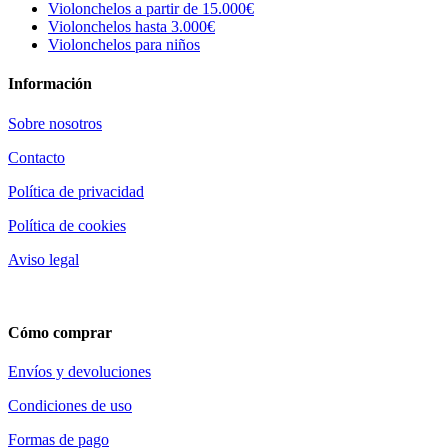
Violonchelos a partir de 15.000€
Violonchelos hasta 3.000€
Violonchelos para niños
Información
Sobre nosotros
Contacto
Política de privacidad
Política de cookies
Aviso legal
Cómo comprar
Envíos y devoluciones
Condiciones de uso
Formas de pago