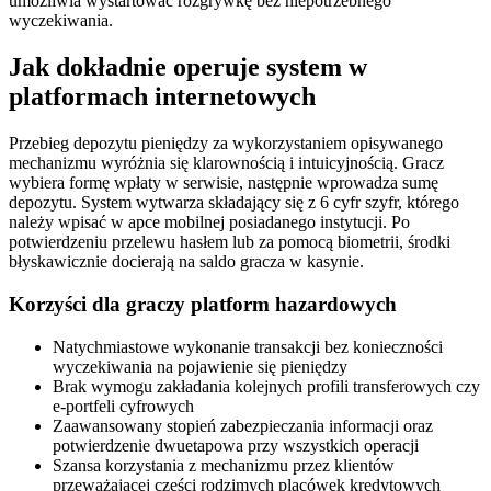
umożliwia wystartować rozgrywkę bez niepotrzebnego
wyczekiwania.
Jak dokładnie operuje system w
platformach internetowych
Przebieg depozytu pieniędzy za wykorzystaniem opisywanego
mechanizmu wyróżnia się klarownością i intuicyjnością. Gracz
wybiera formę wpłaty w serwisie, następnie wprowadza sumę
depozytu. System wytwarza składający się z 6 cyfr szyfr, którego
należy wpisać w apce mobilnej posiadanego instytucji. Po
potwierdzeniu przelewu hasłem lub za pomocą biometrii, środki
błyskawicznie docierają na saldo gracza w kasynie.
Korzyści dla graczy platform hazardowych
Natychmiastowe wykonanie transakcji bez konieczności
wyczekiwania na pojawienie się pieniędzy
Brak wymogu zakładania kolejnych profili transferowych czy
e-portfeli cyfrowych
Zaawansowany stopień zabezpieczania informacji oraz
potwierdzenie dwuetapowa przy wszystkich operacji
Szansa korzystania z mechanizmu przez klientów
przeważającej części rodzimych placówek kredytowych