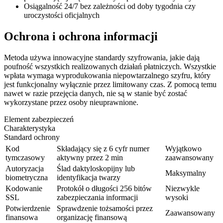
Osiągalność 24/7 bez zależności od doby tygodnia czy
uroczystości oficjalnych
Ochrona i ochrona informacji
Metoda używa innowacyjne standardy szyfrowania, jakie dają
poufność wszystkich realizowanych działań płatniczych. Wszystkie
wpłata wymaga wyprodukowania niepowtarzalnego szyfru, który
jest funkcjonalny wyłącznie przez limitowany czas. Z pomocą temu
nawet w razie przejęcia danych, nie są w stanie być zostać
wykorzystane przez osoby nieuprawnione.
Element zabezpieczeń
Charakterystyka
Standard ochrony
Kod
Składający się z 6 cyfr numer
Wyjątkowo
tymczasowy
aktywny przez 2 min
zaawansowany
Autoryzacja
Ślad daktyloskopijny lub
Maksymalny
biometryczna
identyfikacja twarzy
Kodowanie
Protokół o długości 256 bitów
Niezwykle
SSL
zabezpieczania informacji
wysoki
Potwierdzenie
Sprawdzenie tożsamości przez
Zaawansowany
finansowa
organizację finansową