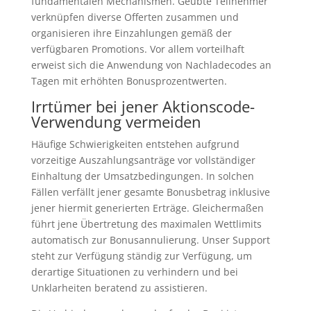
fundamentalen Mechanismen. Geübte Teilnehmer
verknüpfen diverse Offerten zusammen und
organisieren ihre Einzahlungen gemäß der
verfügbaren Promotions. Vor allem vorteilhaft
erweist sich die Anwendung von Nachladecodes an
Tagen mit erhöhten Bonusprozentwerten.
Irrtümer bei jener Aktionscode-
Verwendung vermeiden
Häufige Schwierigkeiten entstehen aufgrund
vorzeitige Auszahlungsanträge vor vollständiger
Einhaltung der Umsatzbedingungen. In solchen
Fällen verfällt jener gesamte Bonusbetrag inklusive
jener hiermit generierten Erträge. Gleichermaßen
führt jene Übertretung des maximalen Wettlimits
automatisch zur Bonusannulierung. Unser Support
steht zur Verfügung ständig zur Verfügung, um
derartige Situationen zu verhindern und bei
Unklarheiten beratend zu assistieren.