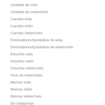
Cordales de viola
Cordales de violonchelo
Cuerdas viola
Cuerdas violin
Cuerdas violonchelo
Eliminadores/Quitalobos de viola
Eliminadores/Quitalobos de violonchelo
Estuches viola
Estuches violin
Estuches violonchelo
Picas de violonchelo
Resinas viola
Resinas violin
Resinas violonchelo
Sin categorizar