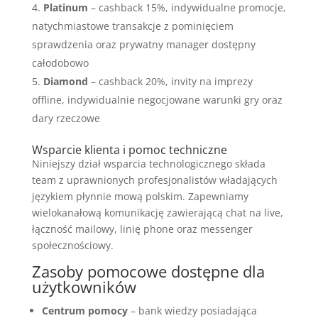
Platinum
– cashback 15%, indywidualne promocje,
natychmiastowe transakcje z pominięciem
sprawdzenia oraz prywatny manager dostępny
całodobowo
Diamond
– cashback 20%, invity na imprezy
offline, indywidualnie negocjowane warunki gry oraz
dary rzeczowe
Wsparcie klienta i pomoc techniczne
Niniejszy dział wsparcia technologicznego składa
team z uprawnionych profesjonalistów władających
językiem płynnie mową polskim. Zapewniamy
wielokanałową komunikację zawierającą chat na live,
łączność mailowy, linię phone oraz messenger
społecznościowy.
Zasoby pomocowe dostępne dla
użytkowników
Centrum pomocy
– bank wiedzy posiadająca