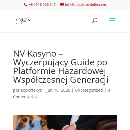
+34 918 566 647
info@alquilatuviolin.com
NV Kasyno –
Wyczerpujący Guide po
Platformie Hazardowej
Współczesnej Generacji
por
soportexyz
|
Jun 10, 2026
|
Uncategorized
|
0
Comentarios