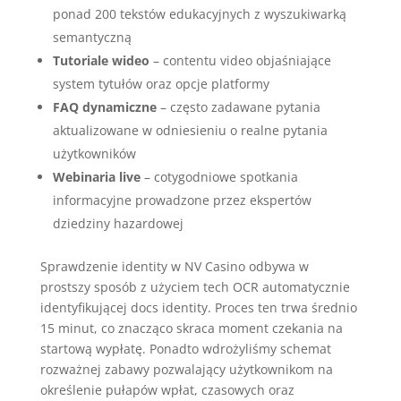
ponad 200 tekstów edukacyjnych z wyszukiwarką
semantyczną
Tutoriale wideo
– contentu video objaśniające
system tytułów oraz opcje platformy
FAQ dynamiczne
– często zadawane pytania
aktualizowane w odniesieniu o realne pytania
użytkowników
Webinaria live
– cotygodniowe spotkania
informacyjne prowadzone przez ekspertów
dziedziny hazardowej
Sprawdzenie identity w NV Casino odbywa w
prostszy sposób z użyciem tech OCR automatycznie
identyfikującej docs identity. Proces ten trwa średnio
15 minut, co znacząco skraca moment czekania na
startową wypłatę. Ponadto wdrożyliśmy schemat
rozważnej zabawy pozwalający użytkownikom na
określenie pułapów wpłat, czasowych oraz