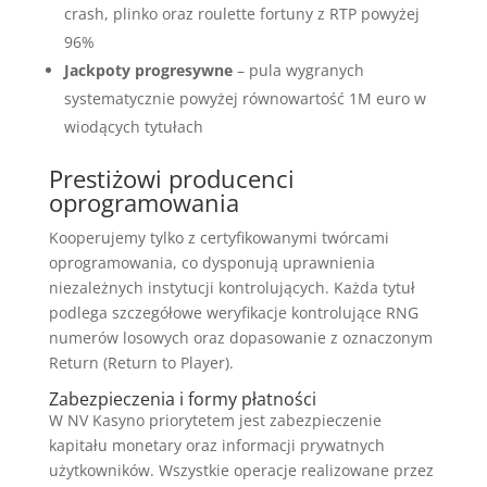
crash, plinko oraz roulette fortuny z RTP powyżej
96%
Jackpoty progresywne
– pula wygranych
systematycznie powyżej równowartość 1M euro w
wiodących tytułach
Prestiżowi producenci
oprogramowania
Kooperujemy tylko z certyfikowanymi twórcami
oprogramowania, co dysponują uprawnienia
niezależnych instytucji kontrolujących. Każda tytuł
podlega szczegółowe weryfikacje kontrolujące RNG
numerów losowych oraz dopasowanie z oznaczonym
Return (Return to Player).
Zabezpieczenia i formy płatności
W NV Kasyno priorytetem jest zabezpieczenie
kapitału monetary oraz informacji prywatnych
użytkowników. Wszystkie operacje realizowane przez