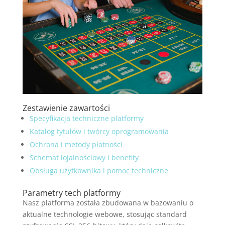
Zestawienie zawartości
Specyfikacja techniczne platformy
Katalog tytułów i twórcy oprogramowania
Ochrona i metody płatności
Schemat lojalnościowy i benefity
Obsługa użytkownika i pomoc techniczne
Parametry tech platformy
Nasz platforma została zbudowana w bazowaniu o
aktualne technologie webowe, stosując standard