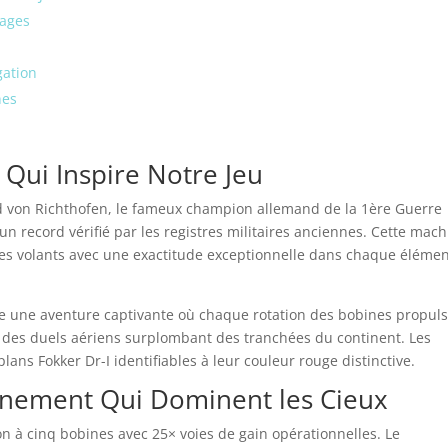
uages
gation
nes
 Qui Inspire Notre Jeu
ed von Richthofen, le fameux champion allemand de la 1ère Guerre
 un record vérifié par les registres militaires anciennes. Cette mac
lles volants avec une exactitude exceptionnelle dans chaque éléme
e une aventure captivante où chaque rotation des bobines propul
 des duels aériens surplombant des tranchées du continent. Les
ans Fokker Dr-I identifiables à leur couleur rouge distinctive.
nnement Qui Dominent les Cieux
on à cinq bobines avec 25× voies de gain opérationnelles. Le