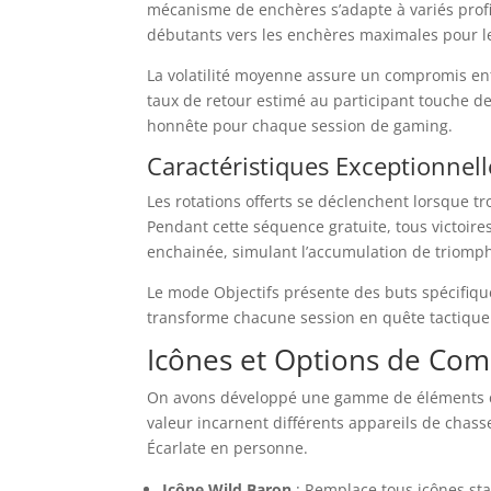
mécanisme de enchères s’adapte à variés profils
débutants vers les enchères maximales pour l
La volatilité moyenne assure un compromis ent
taux de retour estimé au participant touche d
honnête pour chaque session de gaming.
Caractéristiques Exceptionnell
Les rotations offerts se déclenchent lorsque 
Pendant cette séquence gratuite, tous victoires
enchainée, simulant l’accumulation de triomp
Le mode Objectifs présente des buts spécifiques
transforme chacune session en quête tactiqu
Icônes et Options de Com
On avons développé une gamme de éléments con
valeur incarnent différents appareils de chass
Écarlate en personne.
Icône Wild Baron
: Remplace tous icônes sta