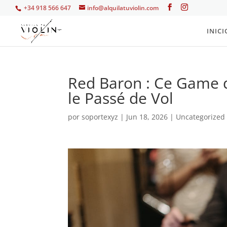
+34 918 566 647
info@alquilatuviolin.com
INICI
Red Baron : Ce Game 
le Passé de Vol
por
soportexyz
|
Jun 18, 2026
|
Uncategorized