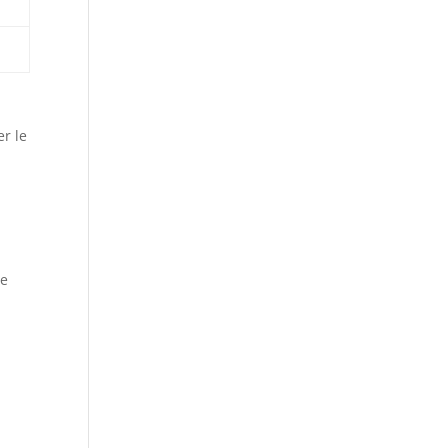
r le
te