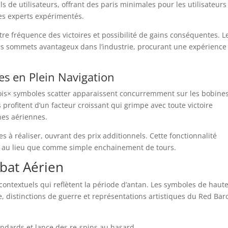
 de utilisateurs, offrant des paris minimales pour les utilisateurs
es experts expérimentés.
re fréquence des victoires et possibilité de gains conséquentes. L
es sommets avantageux dans l’industrie, procurant une expérience
es en Plein Navigation
trois× symboles scatter apparaissent concurremment sur les bobines
 profitent d’un facteur croissant qui grimpe avec toute victoire
hes aériennes.
 à réaliser, ouvrant des prix additionnels. Cette fonctionnalité
e au lieu que comme simple enchainement de tours.
bat Aérien
textuels qui reflètent la période d’antan. Les symboles de haut
e, distinctions de guerre et représentations artistiques du Red Bar
ndards et lance des re-spins au hasard