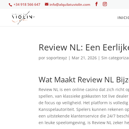
+34 918 566 647
info@alquilatuviolin.com
INICI
Review NL: Een Eerlijk
por
soportexyz
|
Mar 21, 2026
|
Sin categoriza
Wat Maakt Review NL Bij
Review NL is een online casino dat zich richt
spellen, van klassieke gokkasten tot live deale
de focus op veiligheid. Het platform is volled
Kansspelautoriteit. Spelers kunnen rekenen op
een uitstekende klantenservice die 24/7 beschi
en leuke speelomgeving, is Review NL zeker h