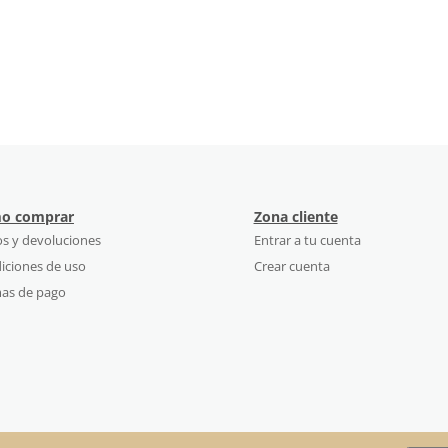
o comprar
Zona cliente
os y devoluciones
Entrar a tu cuenta
iciones de uso
Crear cuenta
as de pago