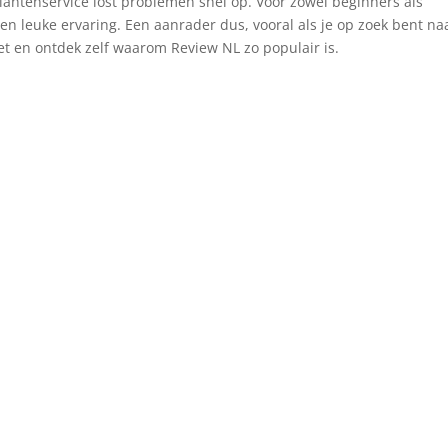
lantenservice lost problemen snel op. Voor zowel beginners als
 en leuke ervaring. Een aanrader dus, vooral als je op zoek bent na
zet en ontdek zelf waarom Review NL zo populair is.