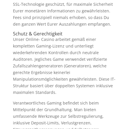
SSL-Technologie geschützt, für maximale Sicherheit
Eurer monetären Informationen zu gewährleisten.
Fees sind prinzipiell niemals erhoben, so dass Du
den ganzen Wert Eurer Auszahlungen empfangen.
Schutz & Gerechtigkeit
Unser Online- Casino arbeitet gemäß einer
kompletten Gaming-Lizenz und unterliegt
wiederkehrenden Kontrollen durch neutrale
Auditoren. Jegliches Game verwendet verifizierte
Zufallszahlengeneratoren (Generatoren), welche
gerechte Ergebnisse keinerlei
Manipulationsmöglichkeiten gewährleisten. Diese IT-
Struktur basiert über doppelten Systemen inklusive
maximalen Standards.
Verantwortliches Gaming befindet sich beim
Mittelpunkt der Grundhaltung. Man bieten
umfassende Werkzeuge zur Selbstregulierung,
inklusive Deposit-Limits, Verlustgrenzen,