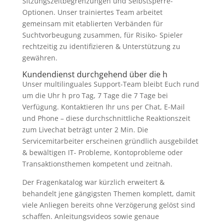
Sitzungszeitbegrenzungen und Selbstsperre-
Optionen. Unser trainiertes Team arbeitet
gemeinsam mit etablierten Verbänden für
Suchtvorbeugung zusammen, für Risiko- Spieler
rechtzeitig zu identifizieren & Unterstützung zu
gewähren.
Kundendienst durchgehend über die h
Unser multilinguales Support-Team bleibt Euch rund
um die Uhr h pro Tag, 7 Tage die 7 Tage bei
Verfügung. Kontaktieren Ihr uns per Chat, E-Mail
und Phone – diese durchschnittliche Reaktionszeit
zum Livechat beträgt unter 2 Min. Die
Servicemitarbeiter erscheinen gründlich ausgebildet
& bewältigen IT- Probleme, Kontoprobleme oder
Transaktionsthemen kompetent und zeitnah.
Der Fragenkatalog war kürzlich erweitert &
behandelt jene gängigsten Themen komplett, damit
viele Anliegen bereits ohne Verzögerung gelöst sind
schaffen. Anleitungsvideos sowie genaue