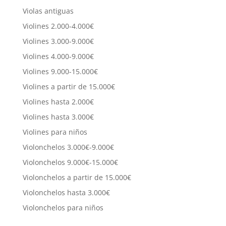
Violas antiguas
Violines 2.000-4.000€
Violines 3.000-9.000€
Violines 4.000-9.000€
Violines 9.000-15.000€
Violines a partir de 15.000€
Violines hasta 2.000€
Violines hasta 3.000€
Violines para niños
Violonchelos 3.000€-9.000€
Violonchelos 9.000€-15.000€
Violonchelos a partir de 15.000€
Violonchelos hasta 3.000€
Violonchelos para niños