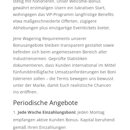
stetig mit honorieren. Unser Welcome-Bonus
gewährt erstmaligen Usern ein lukrativen Start,
wohingegen das VIP-Programm langfristige Benefits
etwa maßgeschneiderte Offerten, zügigere
Abhebungen plus einzigartige Eventtickets bietet.
Jene Wagering Requirements unserer
Bonusangebote bleiben transparent gestaltet sowie
befinden sich beim angemessenen Bereich aller
Industrienormen. Geprüfte Statistiken
dokumentieren, dass Kunden international im Mittel
fünfunddreißigfache Umsatzanforderungen bei Boni
tolerieren sollen – die Terms bewegen uns bewusst
unter der Marke, damit Euch realistische Chancen
ins eröffnen.
Periodische Angebote
Jede Woche Einzahlungsboni:
Jeden Montag
empfangen aktive Kunden Bonus- Kapital beruhend
gemäß ihren Einzahlungen