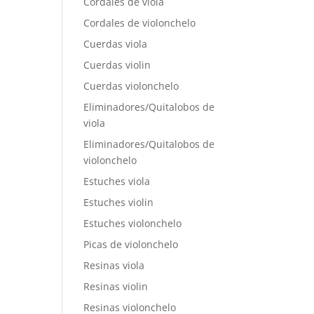
Cordales de viola
Cordales de violonchelo
Cuerdas viola
Cuerdas violin
Cuerdas violonchelo
Eliminadores/Quitalobos de
viola
Eliminadores/Quitalobos de
violonchelo
Estuches viola
Estuches violin
Estuches violonchelo
Picas de violonchelo
Resinas viola
Resinas violin
Resinas violonchelo