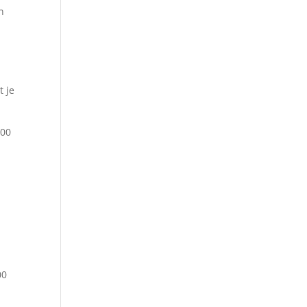
n
t je
200
00