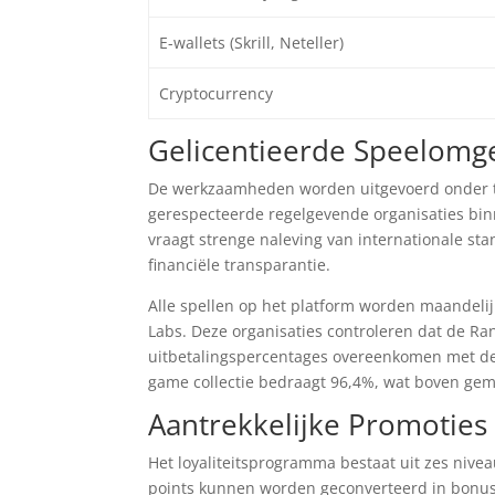
E-wallets (Skrill, Neteller)
Cryptocurrency
Gelicentieerde Speelomg
De werkzaamheden worden uitgevoerd onder to
gerespecteerde regelgevende organisaties binn
vraagt strenge naleving van internationale st
financiële transparantie.
Alle spellen op het platform worden maandelij
Labs. Deze organisaties controleren dat de R
uitbetalingspercentages overeenkomen met de 
game collectie bedraagt 96,4%, wat boven gemi
Aantrekkelijke Promoties
Het loyaliteitsprogramma bestaat uit zes niv
points kunnen worden geconverteerd in bonus s