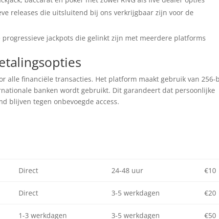
 releases die uitsluitend bij ons verkrijgbaar zijn voor de
 progressieve jackpots die gelinkt zijn met meerdere platforms
etalingsopties
r alle financiële transacties. Het platform maakt gebruik van 256-b
ernationale banken wordt gebruikt. Dit garandeert dat persoonlijke
md blijven tegen onbevoegde access.
Direct
24-48 uur
€10
Direct
3-5 werkdagen
€20
1-3 werkdagen
3-5 werkdagen
€50