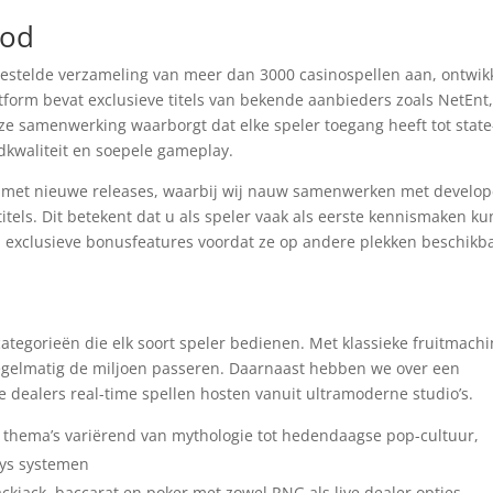
bod
estelde verzameling van meer dan 3000 casinospellen aan, ontwik
orm bevat exclusieve titels van bekende aanbieders zoals NetEnt
ze samenwerking waarborgt dat elke speler toegang heeft tot state
kwaliteit en soepele gameplay.
 met nieuwe releases, waarbij wij nauw samenwerken met develop
itels. Dit betekent dat u als speler vaak als eerste kennismaken ku
xclusieve bonusfeatures voordat ze op andere plekken beschikb
tegorieën die elk soort speler bedienen. Met klassieke fruitmach
 regelmatig de miljoen passeren. Daarnaast hebben we over een
e dealers real-time spellen hosten vanuit ultramoderne studio’s.
 thema’s variërend van mythologie tot hedendaagse pop-cultuur,
ays systemen
ackjack, baccarat en poker met zowel RNG als live dealer opties