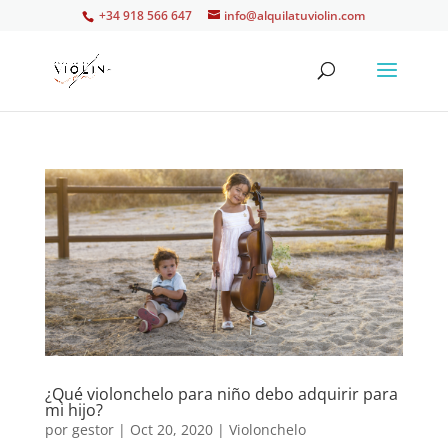
+34 918 566 647
info@alquilatuviolin.com
¿Qué violonchelo para niño debo adquirir para
mi hijo?
por
gestor
|
Oct 20, 2020
|
Violonchelo