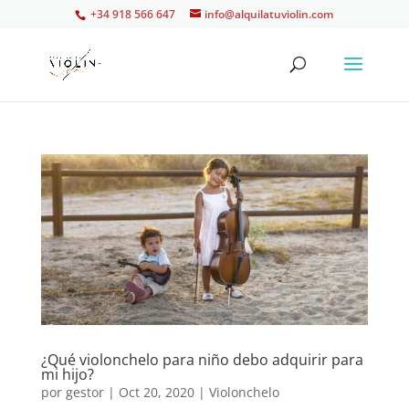
+34 918 566 647
info@alquilatuviolin.com
¿Qué violonchelo para niño debo adquirir para
mi hijo?
por
gestor
|
Oct 20, 2020
|
Violonchelo