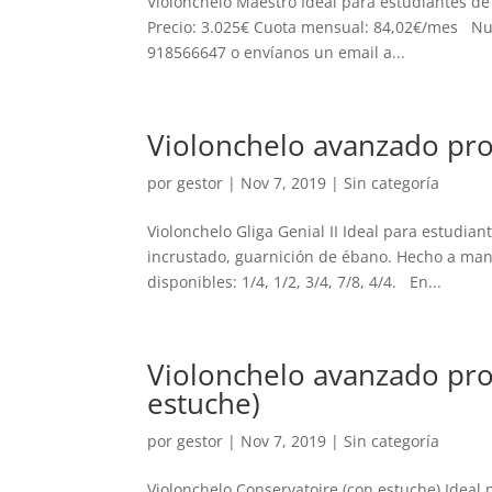
Violonchelo Maestro Ideal para estudiantes de
Precio: 3.025€ Cuota mensual: 84,02€/mes Nues
918566647 o envíanos un email a...
Violonchelo avanzado prof
por
gestor
|
Nov 7, 2019
| Sin categoría
Violonchelo Gliga Genial II Ideal para estudian
incrustado, guarnición de ébano. Hecho a ma
disponibles: 1/4, 1/2, 3/4, 7/8, 4/4. En...
Violonchelo avanzado pro
estuche)
por
gestor
|
Nov 7, 2019
| Sin categoría
Violonchelo Conservatoire (con estuche) Ideal