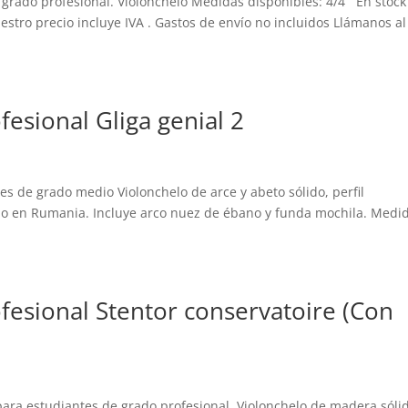
 grado profesional. Violonchelo Medidas disponibles: 4/4 En stock
tro precio incluye IVA . Gastos de envío no incluidos Llámanos al
esional Gliga genial 2
tes de grado medio Violonchelo de arce y abeto sólido, perfil
no en Rumania. Incluye arco nuez de ébano y funda mochila. Medi
fesional Stentor conservatoire (Con
 para estudiantes de grado profesional. Violonchelo de madera sóli