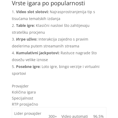
Vrste igara po popularnosti
Video slot slotovi:
Najrasprostranjenija tip s
tisućama tematskih izdanja
Table igre:
Klasični naslovi što zahtijevaju
stratešku procjenu
Игре uživo:
Interakcija zajedno s pravim
deelerima putem streamanih streama
Kumulativni jackpotovi:
Rastuce nagrade što
dosežu velike iznose
Posebne igre:
Loto igre, bingo verzije i virtualni
sportovi
Provajder
Količina igara
Specijalnost
RTP prosjječno
Lider provajder
300+
Video automati
96.5%