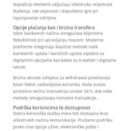
Najvažniji elementi uključuju višestruku vrijednost
klađenja, rok valjanosti i dopuštene igre pri
ispunjavanje zahtjeva.
Opcije plaćanja kao i brzina transfera
Izbor bankovnih načina omogućava klijentima
fleksibilnost pri upravljanju novcem. Moderne
platforme integriraju klasične metode nalik
bankovnih uplata i kartičnih uplata zajedno sa
digitalnim opcijama kao kakve su e-walleti i digitalne
valute.
Brzina obrade zahtjeva za withdrawal predstavlja
bitan faktor zadovoljstva korisnika. Naše sustav
procesira većinu transakcija unutar 24 h, dok neke
metode omogućavaju trenutne transakcije.
Podrška korisnicima te dostupnost
Dobra korisnička služba mora biti dostupna kroz
višestrukih načina komunikacije. Pružamo podršku
preko chat opcije uživo, elektroničke pošte i