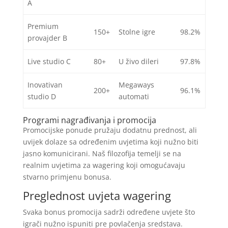
A
Premium
150+
Stolne igre
98.2%
provajder B
Live studio C
80+
U živo dileri
97.8%
Inovativan
Megaways
200+
96.1%
studio D
automati
Programi nagrađivanja i promocija
Promocijske ponude pružaju dodatnu prednost, ali
uvijek dolaze sa određenim uvjetima koji nužno biti
jasno komunicirani. Naš filozofija temelji se na
realnim uvjetima za wagering koji omogućavaju
stvarno primjenu bonusa.
Preglednost uvjeta wagering
Svaka bonus promocija sadrži određene uvjete što
igrači nužno ispuniti pre povlačenja sredstava.