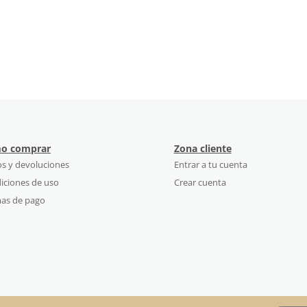
o comprar
Zona cliente
os y devoluciones
Entrar a tu cuenta
iciones de uso
Crear cuenta
as de pago