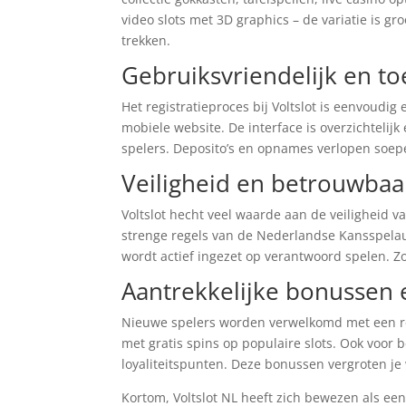
video slots met 3D graphics – de variatie is g
trekken.
Gebruiksvriendelijk en to
Het registratieproces bij Voltslot is eenvoudig
mobiele website. De interface is overzichtelij
spelers. Deposito’s en opnames verlopen soepe
Veiligheid en betrouwba
Voltslot hecht veel waarde aan de veiligheid va
strenge regels van de Nederlandse Kansspelau
wordt actief ingezet op verantwoord spelen. Zo 
Aantrekkelijke bonussen
Nieuwe spelers worden verwelkomd met een 
met gratis spins op populaire slots. Ook voor 
loyaliteitspunten. Deze bonussen vergroten j
Kortom, Voltslot NL heeft zich bewezen als e