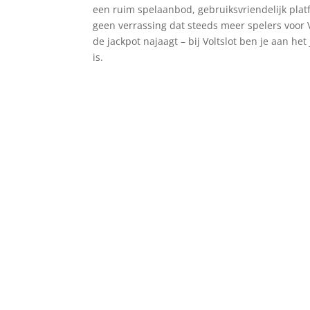
een ruim spelaanbod, gebruiksvriendelijk plat
geen verrassing dat steeds meer spelers voor V
de jackpot najaagt – bij Voltslot ben je aan he
is.