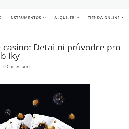
O
INSTRUMENTOS
ALQUILER
TIENDA ONLINE
 casino: Detailní průvodce pro
bliky
|
0 Comentarios