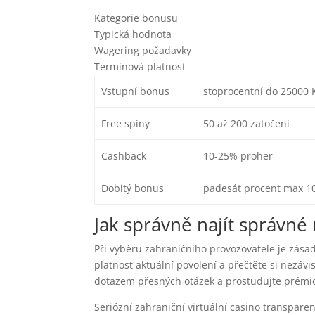
Kategorie bonusu
Typická hodnota
Wagering požadavky
Termínová platnost
Vstupní bonus
stoprocentní do 25000 
Free spiny
50 až 200 zatočení
Cashback
10-25% proher
Dobitý bonus
padesát procent max 1
Jak správně najít správné
Při výběru zahraničního provozovatele je zásad
platnost aktuální povolení a přečtěte si nezáv
dotazem přesných otázek a prostudujte prémi
Seriózní zahraniční virtuální casino transpar