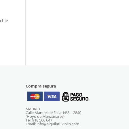
ychlé
Compra segura
MADRID
Calle Manuel de Falla, Nº8 – 2840
(Hoyo de Manzanares)
Tel. 918 566 647
Email: info@alquilatuviolin.com