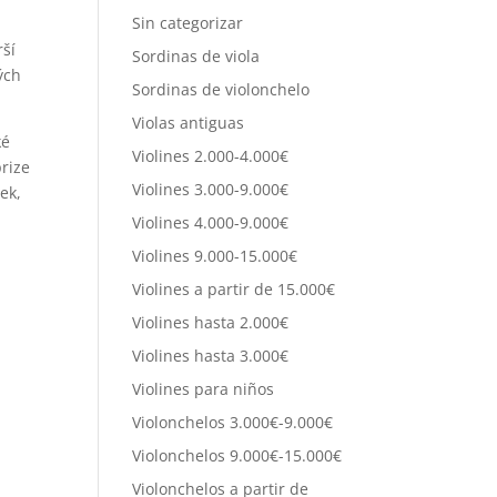
Sin categorizar
rší
Sordinas de viola
ých
Sordinas de violonchelo
Violas antiguas
ké
Violines 2.000-4.000€
prize
Violines 3.000-9.000€
ek,
Violines 4.000-9.000€
Violines 9.000-15.000€
Violines a partir de 15.000€
Violines hasta 2.000€
Violines hasta 3.000€
Violines para niños
Violonchelos 3.000€-9.000€
Violonchelos 9.000€-15.000€
Violonchelos a partir de