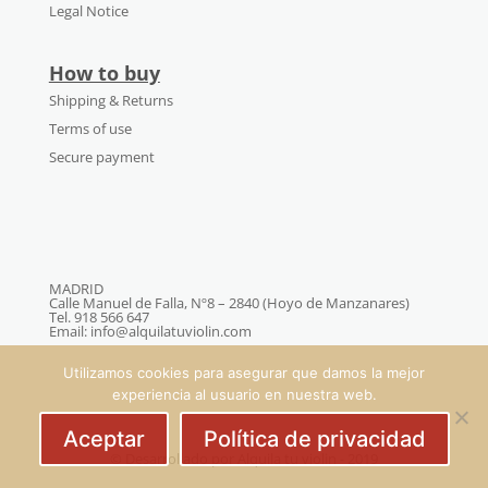
Legal Notice
How to buy
Shipping & Returns
Terms of use
Secure payment
MADRID
Calle Manuel de Falla, Nº8 – 2840 (Hoyo de Manzanares)
Tel. 918 566 647
Email: info@alquilatuviolin.com
Utilizamos cookies para asegurar que damos la mejor
experiencia al usuario en nuestra web.
Aceptar
Política de privacidad
© Desarrollado por Alquila tu violin - 2019