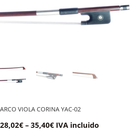
ARCO VIOLA CORINA YAC-02
Price
28,02
€
–
35,40
€
IVA incluido
range: