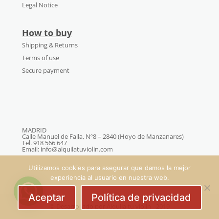
Legal Notice
How to buy
Shipping & Returns
Terms of use
Secure payment
MADRID
Calle Manuel de Falla, Nº8 – 2840 (Hoyo de Manzanares)
Tel. 918 566 647
Email: info@alquilatuviolin.com
Utilizamos cookies para asegurar que damos la mejor
experiencia al usuario en nuestra web.
Aceptar
Política de privacidad
© Desarrollado por Alquila tu violin - 2019